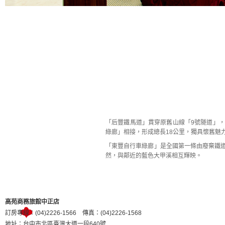
「后豐鐵馬道」貫穿原舊山線「9號隧道」
綠廊」相接，形成總長18公里，獨具懷舊魅
「東豐自行車綠廊」是全國第一條由廢棄鐵
然，與鄰近的藍色大甲溪相互輝映。
高苑商務旅館中正店
訂房專線：(04)2226-1566 傳真：(04)2226-1568
地址：台中市北區臺灣大道一段640號