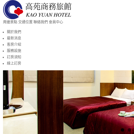
周邊景點
交通位置
聯絡我們
會員中心
關於我們
最新消息
客房介紹
服務設施
訂房須知
線上訂房
東豐自行車綠廊和后豐鐵馬道 綠